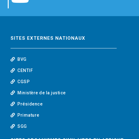
b
t
e
o
o
e
d
u
o
r
i
t
SITES EXTERNES NATIONAUX
k
n
u
BVG
b
CENTIF
CGSP
e
Ministère de la justice
Présidence
Primature
SGG