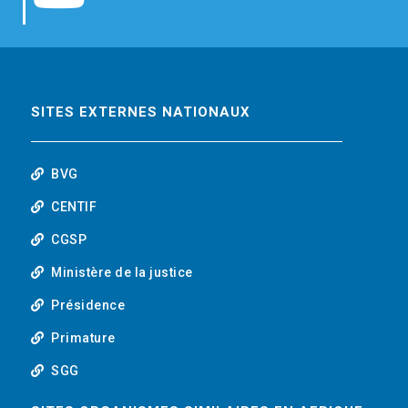
b
t
e
o
o
e
d
u
o
r
i
t
SITES EXTERNES NATIONAUX
k
n
u
BVG
b
CENTIF
CGSP
e
Ministère de la justice
Présidence
Primature
SGG