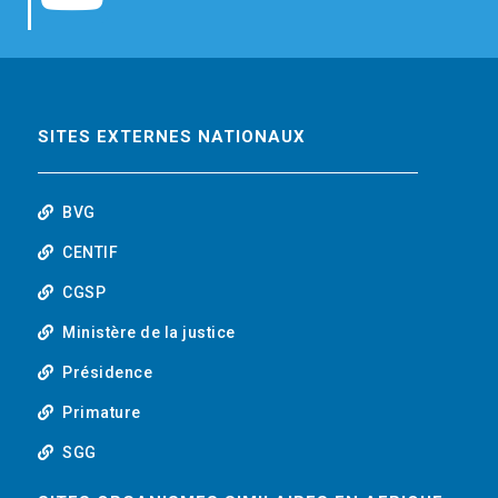
b
t
e
o
o
e
d
u
o
r
i
t
SITES EXTERNES NATIONAUX
k
n
u
BVG
b
CENTIF
CGSP
e
Ministère de la justice
Présidence
Primature
SGG