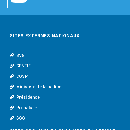
b
t
e
o
o
e
d
u
o
r
i
t
SITES EXTERNES NATIONAUX
k
n
u
BVG
b
CENTIF
CGSP
e
Ministère de la justice
Présidence
Primature
SGG