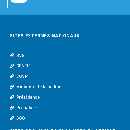
b
t
e
o
o
e
d
u
o
r
i
t
SITES EXTERNES NATIONAUX
k
n
u
BVG
b
CENTIF
CGSP
e
Ministère de la justice
Présidence
Primature
SGG