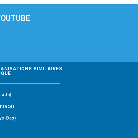
YOUTUBE
GANISATIONS SIMILAIRES
IQUE
nada)
rance)
ys-Bas)