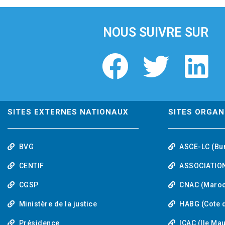
i
o
u
NOUS SUIVRE SUR
s
F
T
L
a
w
i
c
i
n
SITES EXTERNES NATIONAUX
SITES ORGAN
e
t
k
BVG
ASCE-LC (Bu
b
t
e
CENTIF
ASSOCIATION
o
e
d
CGSP
CNAC (Maroc
Ministère de la justice
HABG (Cote d
o
r
i
Présidence
ICAC (Ile Ma