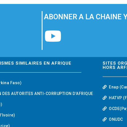
ABONNER A LA CHAINE 
Y
o
u
ISMES SIMILAIRES EN AFRIQUE
SITES OR
HORS ARF
t
rkina Faso)
Enap (Ca
u
 DES AUTORITES ANTI-CORRUPTION D’AFRIQUE
HATVP (F
b
)
OCDE(Pa
’Ivoire)
e
ONUDC
urice)