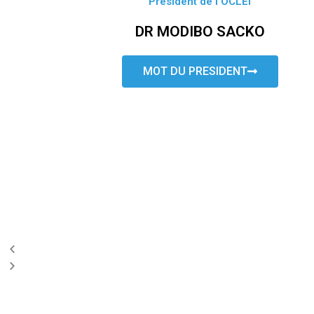
Président de l’OCLEI
DR MODIBO SACKO
MOT DU PRESIDENT
P
N
r
e
e
x
v
t