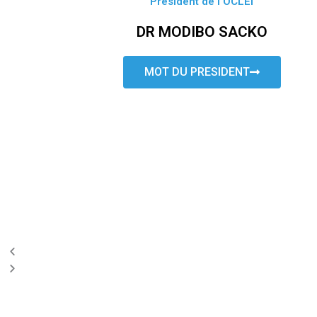
Président de l’OCLEI
DR MODIBO SACKO
MOT DU PRESIDENT
P
N
r
e
e
x
v
t