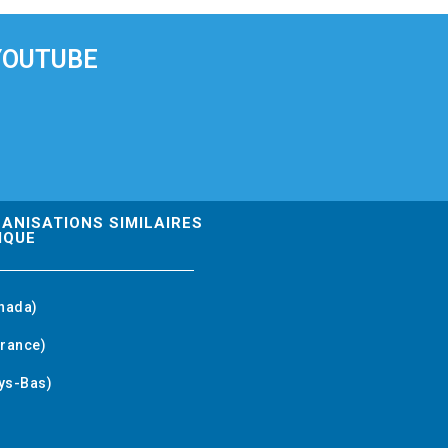
YOUTUBE
GANISATIONS SIMILAIRES
IQUE
nada)
rance)
ys-Bas)