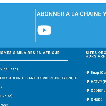
ABONNER A LA CHAINE 
Y
o
u
ISMES SIMILAIRES EN AFRIQUE
SITES OR
HORS ARF
t
rkina Faso)
Enap (Ca
u
 DES AUTORITES ANTI-CORRUPTION D’AFRIQUE
HATVP (F
b
)
OCDE(Pa
’Ivoire)
e
ONUDC
urice)