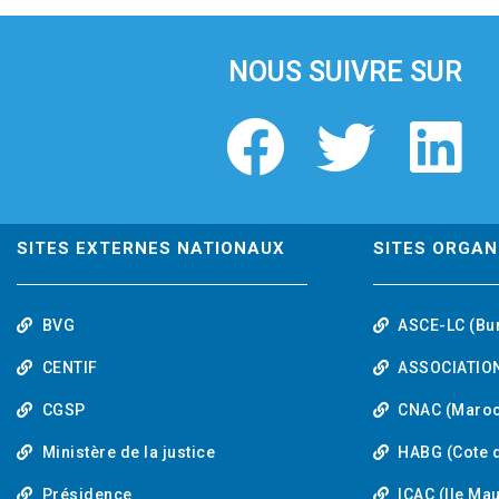
i
o
u
NOUS SUIVRE SUR
s
F
T
L
a
w
i
c
i
n
SITES EXTERNES NATIONAUX
SITES ORGAN
e
t
k
BVG
ASCE-LC (Bu
b
t
e
CENTIF
ASSOCIATION
o
e
d
CGSP
CNAC (Maroc
Ministère de la justice
HABG (Cote d
o
r
i
Présidence
ICAC (Ile Ma