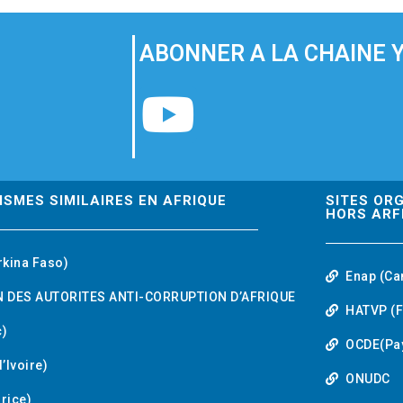
ABONNER A LA CHAINE 
Y
o
u
ISMES SIMILAIRES EN AFRIQUE
SITES OR
HORS ARF
t
rkina Faso)
Enap (Ca
u
 DES AUTORITES ANTI-CORRUPTION D’AFRIQUE
HATVP (F
b
)
OCDE(Pa
’Ivoire)
e
ONUDC
urice)