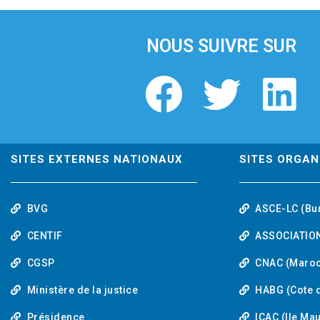
i
o
u
NOUS SUIVRE SUR
s
F
T
L
a
w
i
c
i
n
SITES EXTERNES NATIONAUX
SITES ORGAN
e
t
k
BVG
ASCE-LC (Bu
b
t
e
CENTIF
ASSOCIATION
o
e
d
CGSP
CNAC (Maroc
Ministère de la justice
HABG (Cote d
o
r
i
Présidence
ICAC (Ile Ma