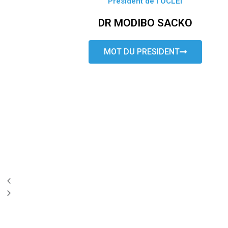
Président de l’OCLEI
DR MODIBO SACKO
MOT DU PRESIDENT
P
N
r
e
e
x
v
t