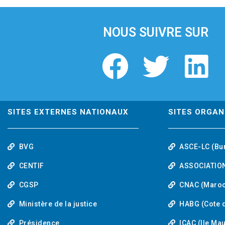
i
o
u
NOUS SUIVRE SUR
s
F
T
L
a
w
i
c
i
n
SITES EXTERNES NATIONAUX
SITES ORGAN
e
t
k
BVG
ASCE-LC (Bu
b
t
e
CENTIF
ASSOCIATION
o
e
d
CGSP
CNAC (Maroc
Ministère de la justice
HABG (Cote d
o
r
i
Présidence
ICAC (Ile Ma