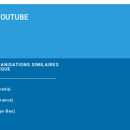
YOUTUBE
GANISATIONS SIMILAIRES
IQUE
nada)
rance)
ys-Bas)