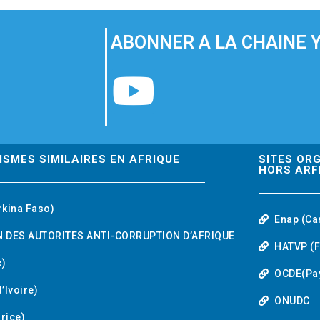
ABONNER A LA CHAINE 
Y
o
u
ISMES SIMILAIRES EN AFRIQUE
SITES OR
HORS ARF
t
rkina Faso)
Enap (Ca
u
 DES AUTORITES ANTI-CORRUPTION D’AFRIQUE
HATVP (F
b
)
OCDE(Pa
’Ivoire)
e
ONUDC
urice)