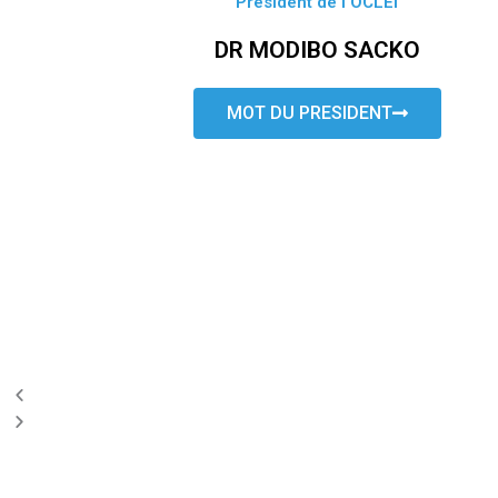
Président de l’OCLEI
DR MODIBO SACKO
MOT DU PRESIDENT
P
N
r
e
e
x
v
t