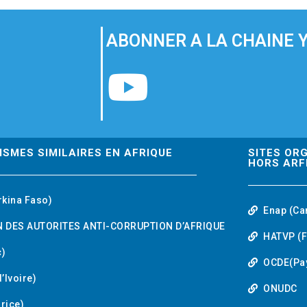
ABONNER A LA CHAINE 
Y
o
u
ISMES SIMILAIRES EN AFRIQUE
SITES OR
HORS ARF
t
rkina Faso)
Enap (Ca
u
 DES AUTORITES ANTI-CORRUPTION D’AFRIQUE
HATVP (F
b
)
OCDE(Pa
’Ivoire)
e
ONUDC
urice)