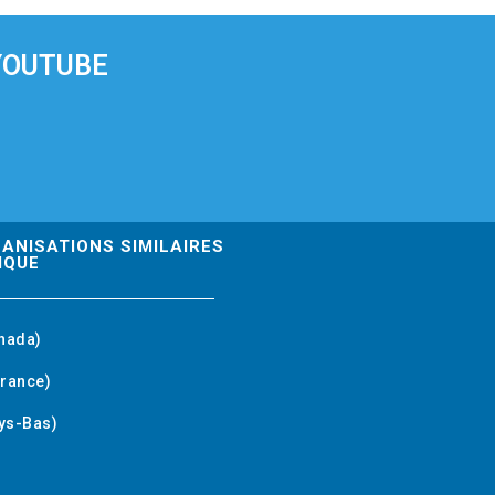
YOUTUBE
GANISATIONS SIMILAIRES
IQUE
nada)
rance)
ys-Bas)