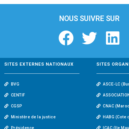
i
o
u
NOUS SUIVRE SUR
s
F
T
L
a
w
i
c
i
n
SITES EXTERNES NATIONAUX
SITES ORGAN
e
t
k
BVG
ASCE-LC (Bu
b
t
e
CENTIF
ASSOCIATION
o
e
d
CGSP
CNAC (Maroc
Ministère de la justice
HABG (Cote d
o
r
i
Présidence
ICAC (Ile Ma