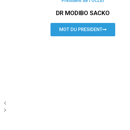
Président de l’OCLEI
DR MODIBO SACKO
MOT DU PRESIDENT
P
N
r
e
e
x
v
t