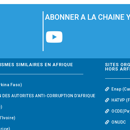
ABONNER A LA CHAINE 
Y
o
u
ISMES SIMILAIRES EN AFRIQUE
SITES OR
HORS ARF
t
rkina Faso)
Enap (Ca
u
 DES AUTORITES ANTI-CORRUPTION D’AFRIQUE
HATVP (F
b
)
OCDE(Pa
’Ivoire)
e
ONUDC
urice)