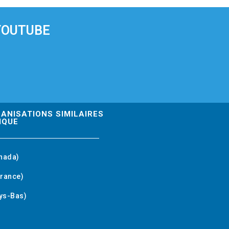
YOUTUBE
GANISATIONS SIMILAIRES
IQUE
nada)
rance)
ys-Bas)