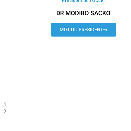
Président de l’OCLEI
DR MODIBO SACKO
MOT DU PRESIDENT
P
N
r
e
e
x
v
t