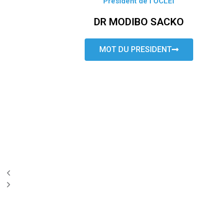
Président de l’OCLEI
DR MODIBO SACKO
MOT DU PRESIDENT
P
N
r
e
e
x
v
t