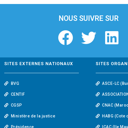
i
o
u
NOUS SUIVRE SUR
s
F
T
L
a
w
i
c
i
n
SITES EXTERNES NATIONAUX
SITES ORGAN
e
t
k
BVG
ASCE-LC (Bu
b
t
e
CENTIF
ASSOCIATION
o
e
d
CGSP
CNAC (Maroc
Ministère de la justice
HABG (Cote d
o
r
i
Présidence
ICAC (Ile Ma