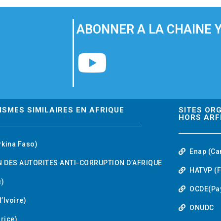
ABONNER A LA CHAINE 
Y
o
u
ISMES SIMILAIRES EN AFRIQUE
SITES OR
HORS ARF
t
rkina Faso)
Enap (Ca
u
 DES AUTORITES ANTI-CORRUPTION D’AFRIQUE
HATVP (F
b
)
OCDE(Pa
’Ivoire)
e
ONUDC
urice)