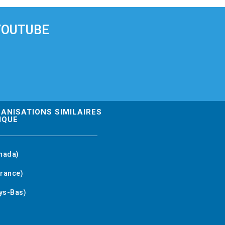
YOUTUBE
GANISATIONS SIMILAIRES
IQUE
nada)
rance)
ys-Bas)