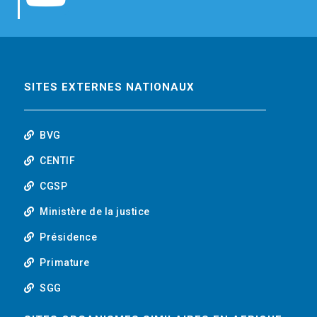
b
t
e
o
o
e
d
u
o
r
i
t
SITES EXTERNES NATIONAUX
k
n
u
BVG
b
CENTIF
CGSP
e
Ministère de la justice
Présidence
Primature
SGG