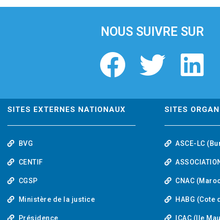
i
o
u
NOUS SUIVRE SUR
s
F
T
L
a
w
i
c
i
n
SITES EXTERNES NATIONAUX
SITES ORGAN
e
t
k
BVG
ASCE-LC (Bu
b
t
e
CENTIF
ASSOCIATION
o
e
d
CGSP
CNAC (Maroc
Ministère de la justice
HABG (Cote d
o
r
i
Présidence
ICAC (Ile Ma