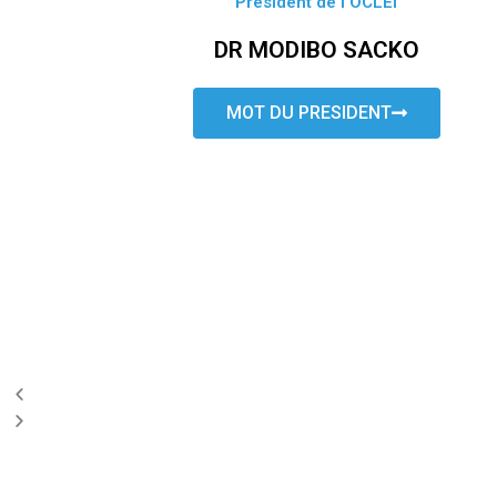
Président de l’OCLEI
DR MODIBO SACKO
MOT DU PRESIDENT
P
N
r
e
e
x
v
t