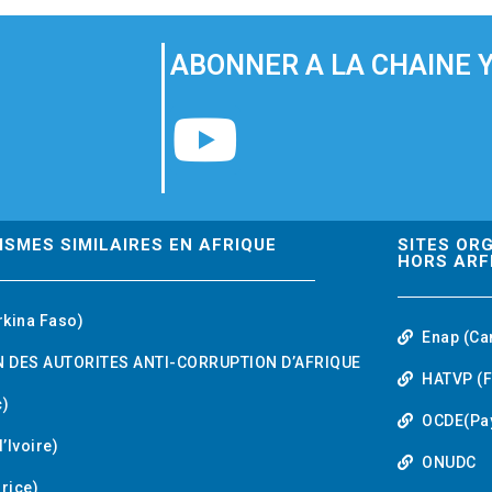
ABONNER A LA CHAINE 
Y
o
u
ISMES SIMILAIRES EN AFRIQUE
SITES OR
HORS ARF
t
rkina Faso)
Enap (Ca
u
 DES AUTORITES ANTI-CORRUPTION D’AFRIQUE
HATVP (F
b
)
OCDE(Pa
’Ivoire)
e
ONUDC
urice)