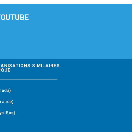
YOUTUBE
GANISATIONS SIMILAIRES
IQUE
nada)
rance)
ys-Bas)