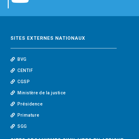
b
t
e
o
o
e
d
u
o
r
i
t
SITES EXTERNES NATIONAUX
k
n
u
BVG
b
CENTIF
CGSP
e
Ministère de la justice
Présidence
Primature
SGG