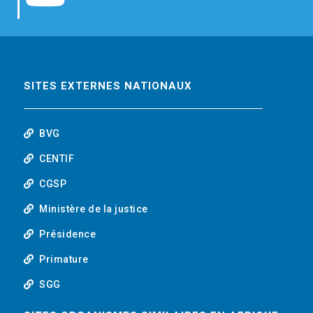
b
t
e
o
o
e
d
u
o
r
i
t
SITES EXTERNES NATIONAUX
k
n
u
BVG
b
CENTIF
CGSP
e
Ministère de la justice
Présidence
Primature
SGG