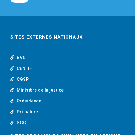
b
t
e
o
o
e
d
u
o
r
i
t
SITES EXTERNES NATIONAUX
k
n
u
BVG
b
CENTIF
CGSP
e
Ministère de la justice
Présidence
Primature
SGG