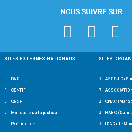
NOUS SUIVRE SUR
F
T
L
a
w
i
c
i
n
SITES EXTERNES NATIONAUX
SITES ORGAN
e
t
k
BVG
ASCE-LC (Bu
b
t
e
CENTIF
ASSOCIATION
o
e
d
CGSP
CNAC (Maroc
Ministère de la justice
HABG (Cote d
o
r
i
Présidence
ICAC (Ile Ma