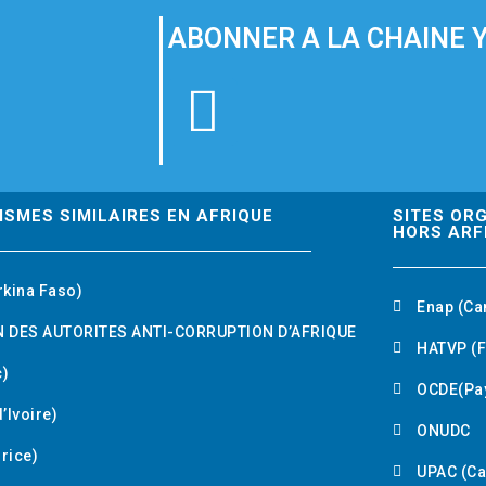
ABONNER A LA CHAINE 
Y
o
u
ISMES SIMILAIRES EN AFRIQUE
SITES OR
HORS ARF
t
rkina Faso)
Enap (Ca
u
 DES AUTORITES ANTI-CORRUPTION D’AFRIQUE
HATVP (F
b
)
OCDE(Pa
’Ivoire)
e
ONUDC
urice)
UPAC (C