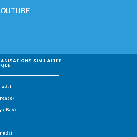
YOUTUBE
GANISATIONS SIMILAIRES
IQUE
nada)
rance)
ys-Bas)
anada)