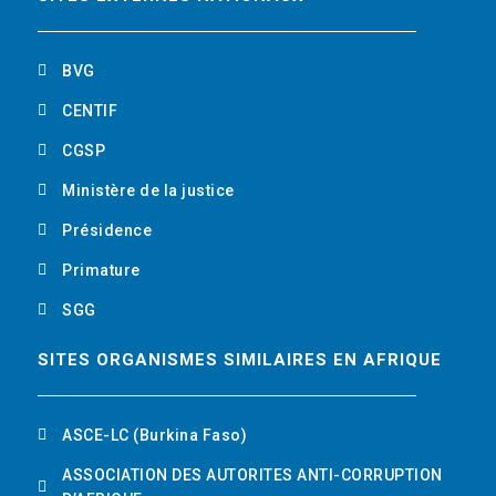
o
r
i
t
k
n
u
BVG
b
CENTIF
CGSP
e
Ministère de la justice
Présidence
Primature
SGG
SITES ORGANISMES SIMILAIRES EN AFRIQUE
ASCE-LC (Burkina Faso)
ASSOCIATION DES AUTORITES ANTI-CORRUPTION