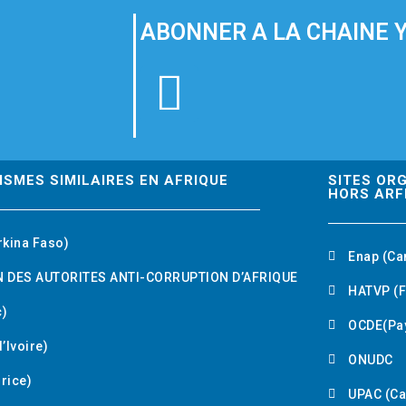
ABONNER A LA CHAINE 
Y
o
u
ISMES SIMILAIRES EN AFRIQUE
SITES OR
HORS ARF
t
rkina Faso)
Enap (Ca
u
 DES AUTORITES ANTI-CORRUPTION D’AFRIQUE
HATVP (F
b
)
OCDE(Pa
’Ivoire)
e
ONUDC
urice)
UPAC (C