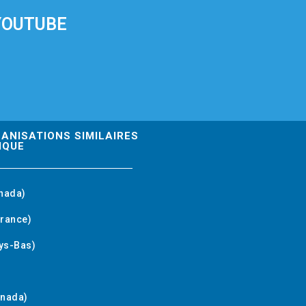
YOUTUBE
GANISATIONS SIMILAIRES
IQUE
nada)
rance)
ys-Bas)
anada)