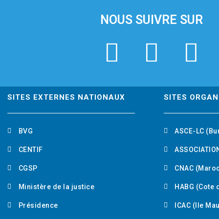
NOUS SUIVRE SUR
F
T
L
a
w
i
c
i
n
SITES EXTERNES NATIONAUX
SITES ORGAN
e
t
k
BVG
ASCE-LC (Bu
b
t
e
CENTIF
ASSOCIATION
o
e
d
CGSP
CNAC (Maroc
Ministère de la justice
HABG (Cote d
o
r
i
Présidence
ICAC (Ile Ma