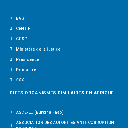
o
r
i
t
k
n
u
BVG
b
CENTIF
CGSP
e
Ministère de la justice
Présidence
Primature
SGG
SITES ORGANISMES SIMILAIRES EN AFRIQUE
ASCE-LC (Burkina Faso)
ASSOCIATION DES AUTORITES ANTI-CORRUPTION