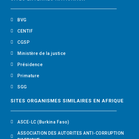
o
r
i
t
k
n
u
BVG
b
CENTIF
CGSP
e
Ministère de la justice
Présidence
Primature
SGG
SITES ORGANISMES SIMILAIRES EN AFRIQUE
ASCE-LC (Burkina Faso)
ASSOCIATION DES AUTORITES ANTI-CORRUPTION