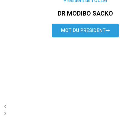
Président de l’OCLEI
DR MODIBO SACKO
MOT DU PRESIDENT
P
N
r
e
e
x
v
t