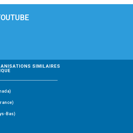
YOUTUBE
GANISATIONS SIMILAIRES
IQUE
nada)
rance)
ys-Bas)