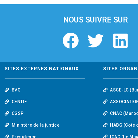
i
o
u
NOUS SUIVRE SUR
s
F
T
L
a
w
i
c
i
n
SITES EXTERNES NATIONAUX
SITES ORGAN
e
t
k
BVG
ASCE-LC (Bu
b
t
e
CENTIF
ASSOCIATION
o
e
d
CGSP
CNAC (Maroc
Ministère de la justice
HABG (Cote d
o
r
i
Présidence
ICAC (Ile Ma