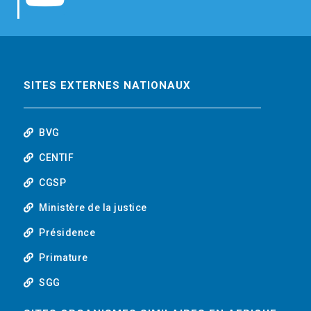
b
t
e
o
o
e
d
u
o
r
i
t
SITES EXTERNES NATIONAUX
k
n
u
BVG
b
CENTIF
CGSP
e
Ministère de la justice
Présidence
Primature
SGG