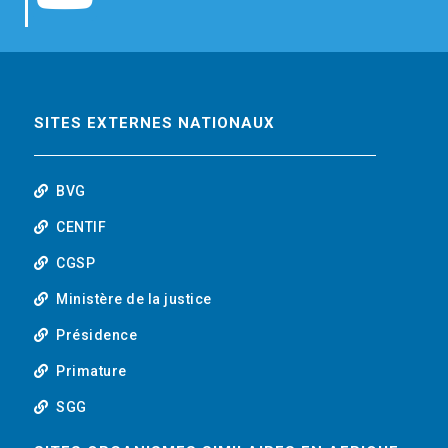
b
t
e
o
o
e
d
u
o
r
i
t
SITES EXTERNES NATIONAUX
k
n
u
BVG
b
CENTIF
CGSP
e
Ministère de la justice
Présidence
Primature
SGG