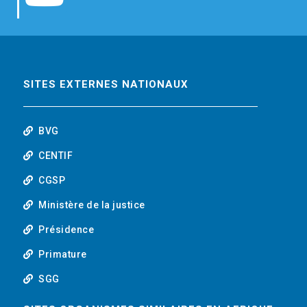
b
t
e
o
o
e
d
u
o
r
i
t
SITES EXTERNES NATIONAUX
k
n
u
BVG
b
CENTIF
CGSP
e
Ministère de la justice
Présidence
Primature
SGG