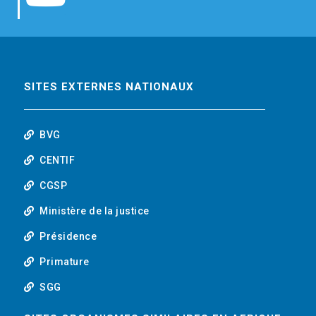
b
t
e
o
o
e
d
u
o
r
i
t
SITES EXTERNES NATIONAUX
k
n
u
BVG
b
CENTIF
CGSP
e
Ministère de la justice
Présidence
Primature
SGG