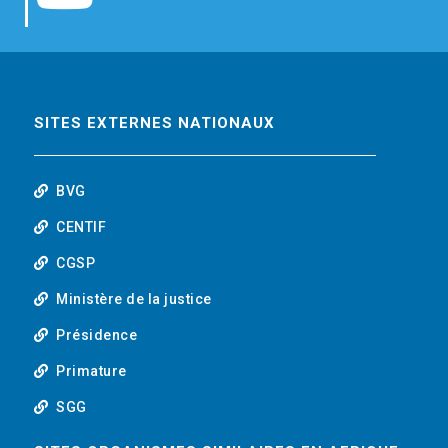
b
t
e
o
o
e
d
u
o
r
i
t
SITES EXTERNES NATIONAUX
k
n
u
BVG
b
CENTIF
CGSP
e
Ministère de la justice
Présidence
Primature
SGG