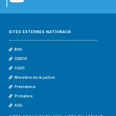
b
t
e
o
o
e
d
u
o
r
i
t
SITES EXTERNES NATIONAUX
k
n
u
BVG
b
CENTIF
CGSP
e
Ministère de la justice
Présidence
Primature
SGG