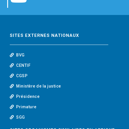
b
t
e
o
o
e
d
u
o
r
i
t
SITES EXTERNES NATIONAUX
k
n
u
BVG
b
CENTIF
CGSP
e
Ministère de la justice
Présidence
Primature
SGG