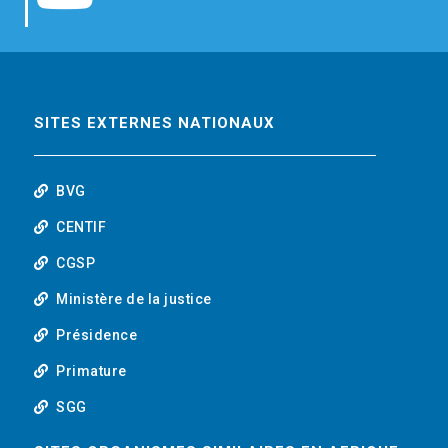
b
t
e
o
o
e
d
u
o
r
i
t
SITES EXTERNES NATIONAUX
k
n
u
BVG
b
CENTIF
CGSP
e
Ministère de la justice
Présidence
Primature
SGG