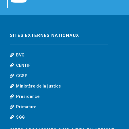
b
t
e
o
o
e
d
u
o
r
i
t
SITES EXTERNES NATIONAUX
k
n
u
BVG
b
CENTIF
CGSP
e
Ministère de la justice
Présidence
Primature
SGG