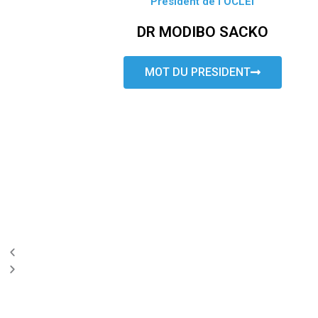
Président de l’OCLEI
DR MODIBO SACKO
MOT DU PRESIDENT
P
N
r
e
e
x
v
t