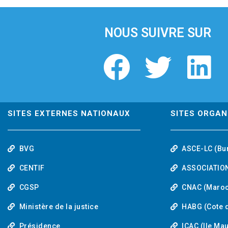
i
o
u
NOUS SUIVRE SUR
s
F
T
L
a
w
i
c
i
n
SITES EXTERNES NATIONAUX
SITES ORGAN
e
t
k
BVG
ASCE-LC (Bu
b
t
e
CENTIF
ASSOCIATION
o
e
d
CGSP
CNAC (Maroc
Ministère de la justice
HABG (Cote d
o
r
i
Présidence
ICAC (Ile Ma