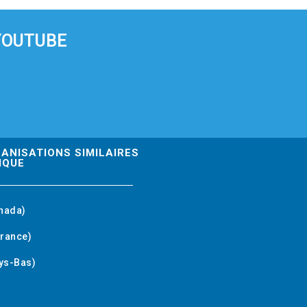
YOUTUBE
GANISATIONS SIMILAIRES
IQUE
nada)
rance)
ys-Bas)