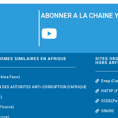
ABONNER A LA CHAINE 
Y
o
u
ISMES SIMILAIRES EN AFRIQUE
SITES OR
HORS ARF
t
rkina Faso)
Enap (Ca
u
 DES AUTORITES ANTI-CORRUPTION D’AFRIQUE
HATVP (F
b
)
OCDE(Pa
’Ivoire)
e
ONUDC
urice)