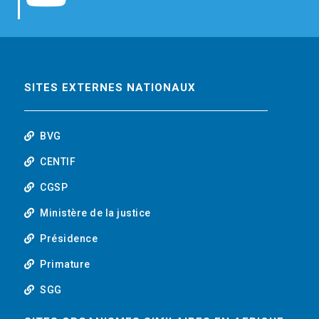
b
t
e
o
o
e
d
u
o
r
i
t
SITES EXTERNES NATIONAUX
k
n
u
BVG
b
CENTIF
CGSP
e
Ministère de la justice
Présidence
Primature
SGG